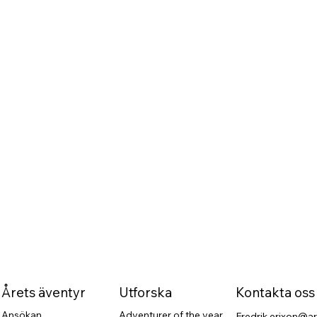
Årets äventyr
Utforska
Kontakta oss
Ansökan
Adventurer of the year
Fredrik.erixon@ar