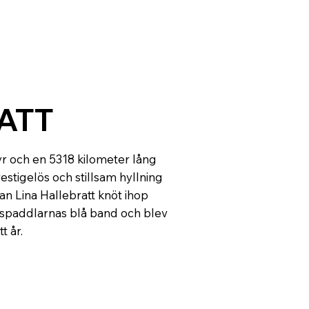
ATT
yr och en 5318 kilometer lång
 prestigelös och stillsam hyllning
kan Lina Hallebratt knöt ihop
vspaddlarnas blå band och blev
t år.