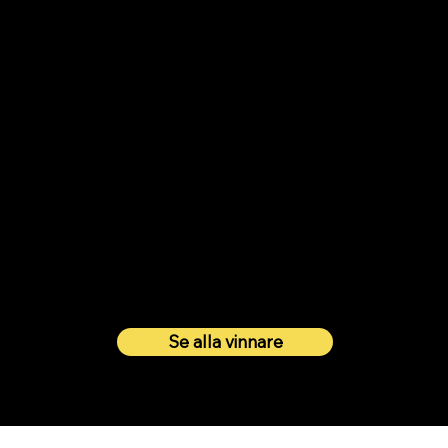
Se alla vinnare