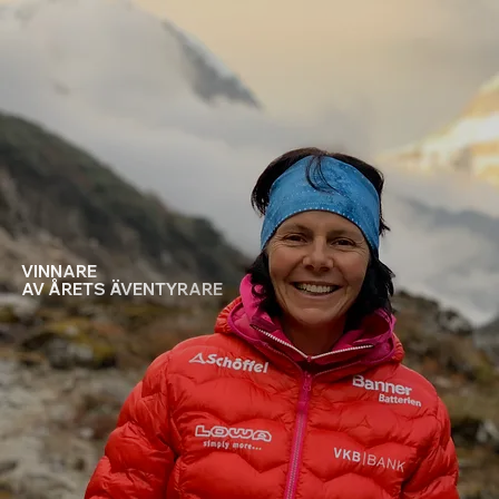
VINNARE
AV ÅRETS ÄVENTYRARE